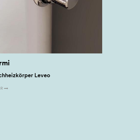
rmi
chheizkörper Leveo
R