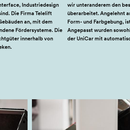
nterface, Industriedesign
wir unteranderem den bes
nd. Die Firma Telelift
überarbeitet.
Angelehnt a
 Gebäuden an, mit dem
Form- und Farbgebung, ist 
ndene Fördersysteme. Die
Angepasst wurden sowohl 
ichtgüter innerhalb von
der UniCar mit automatisc
eken.